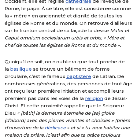
Occident, elle est l’église
cathédrale
de l’évêque de
Rome, le pape. À ce titre, elle est considérée comme
la « mère » en ancienneté et dignité de toutes les
églises de Rome et du monde. On retrouve d’ailleurs
sur le fronton central de sa façade la devise
Mater et
Caput omnium ecclesiarum urbis et orbis, « Mère et
chef de toutes les églises de Rome et du monde ».
Quoiqu’il en soit, on n’oubliera que tout proche de
la
basilique
se trouve un bâtiment de forme
circulaire, c’est le fameux
baptistère
de Latran. De
nombreuses générations, des personnes de tout âge
ont reçu leur première initiation et accompli leurs
premiers pas dans les voies de la
religion
de Jésus-
Christ. Et cette proximité rappelle que le Seigneur
Dieu
« (bâtit) la demeure éternelle de (sa) gloire
(d’abord) avec des pierres vivantes et choisies » (prière
d’ouverture de la
dédicace
» et si « tu veux habiter une
maison de prière, (c’est) afin que ta grâce toujours