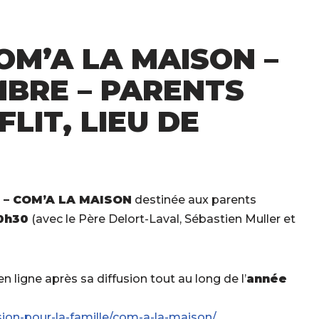
OM’A LA MAISON –
MBRE – PARENTS
FLIT, LIEU DE
– COM’A LA MAISON
destinée aux parents
0h30
(avec le Père Delort-Laval, Sébastien Muller et
n ligne après sa diffusion tout au long de l’
année
sion-pour-la-famille/com-a-la-maison/